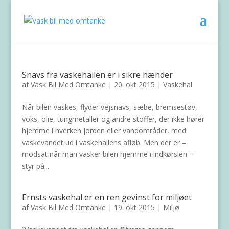
Snavs fra vaskehallen er i sikre hænder
af
Vask Bil Med Omtanke
|
20. okt 2015
|
Vaskehal
Når bilen vaskes, flyder vejsnavs, sæbe, bremsestøv,
voks, olie, tungmetaller og andre stoffer, der ikke hører
hjemme i hverken jorden eller vandområder, med
vaskevandet ud i vaskehallens afløb. Men der er –
modsat når man vasker bilen hjemme i indkørslen –
styr på...
Ernsts vaskehal er en ren gevinst for miljøet
af
Vask Bil Med Omtanke
|
19. okt 2015
|
Miljø