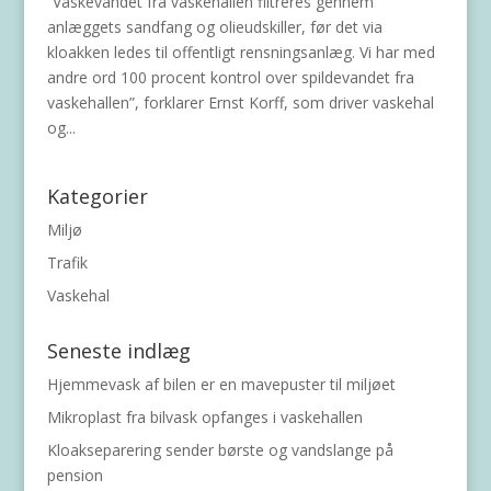
”Vaskevandet fra vaskehallen filtreres gennem
anlæggets sandfang og olieudskiller, før det via
kloakken ledes til offentligt rensningsanlæg. Vi har med
andre ord 100 procent kontrol over spildevandet fra
vaskehallen”, forklarer Ernst Korff, som driver vaskehal
og...
Kategorier
Miljø
Trafik
Vaskehal
Seneste indlæg
Hjemmevask af bilen er en mavepuster til miljøet
Mikroplast fra bilvask opfanges i vaskehallen
Kloakseparering sender børste og vandslange på
pension