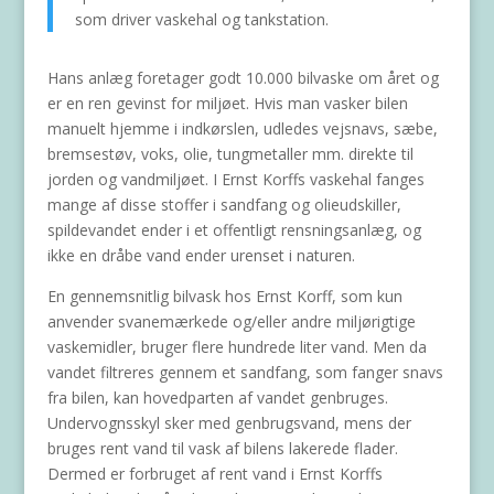
som driver vaskehal og tankstation.
Hans anlæg foretager godt 10.000 bilvaske om året og
er en ren gevinst for miljøet. Hvis man vasker bilen
manuelt hjemme i indkørslen, udledes vejsnavs, sæbe,
bremsestøv, voks, olie, tungmetaller mm. direkte til
jorden og vandmiljøet. I Ernst Korffs vaskehal fanges
mange af disse stoffer i sandfang og olieudskiller,
spildevandet ender i et offentligt rensningsanlæg, og
ikke en dråbe vand ender urenset i naturen.
En gennemsnitlig bilvask hos Ernst Korff, som kun
anvender svanemærkede og/eller andre miljørigtige
vaskemidler, bruger flere hundrede liter vand. Men da
vandet filtreres gennem et sandfang, som fanger snavs
fra bilen, kan hovedparten af vandet genbruges.
Undervognsskyl sker med genbrugsvand, mens der
bruges rent vand til vask af bilens lakerede flader.
Dermed er forbruget af rent vand i Ernst Korffs