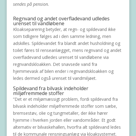
sendes på pension.
Regnvand og andet overfladevand udledes
urenset til vandløbene
Kloakseparering betyder, at regn- og spildevand ikke
som tidligere følges ad i den samme ledning, men
adskilles. Spildevandet fra blandt andet husholdning og
toilet føres til renseanlægget, mens regnvand og andet
overfladevand udledes urenset til vandløbene via
regnvandskloakken. Det snavsede vand fra
hjemmevask af bilen ender i regnvandskloakken og
ledes dermed også urenset til vandmiljøet.
Spildevand fra bilvask indeholder
miljøfremmede stoffer
”Det er et miljømæssigt problem, fordi spildevand fra
bilvask indeholder miljøfremmede stoffer som sæbe,
bremsestøv, olie og tungmetaller, der ikke hører
hjemme i hverken jorden eller vandområder. Et godt
alternativ er bilvaskehallen, hvorfra alt spildevand ledes
til de kommunale rensningsanlæg via kloaksystemet.